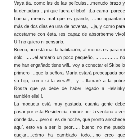
Vaya tía, como las de las películas…menudo brazo y
la dentadura…¡ni que fuera el lobo!
¡
La cama
parece
buena!, menos mal que es grande, …no aguantaría
más de dos días en una de noventa, …ja, y como para
acostarme con ésta, ¡es capaz de absorberme vivo!
Uff no quiero ni pensarlo.
Bueno, no está mal la habitación, al menos es para mí
sólo, ……el armario un poco pequeño, …………… no
me han engañado tiene wifi., voy a conectar el Skipe lo
primero …que
la señora María
estará preocupada por
su hijo, como si la viera!!!,
y …llamaré a la pobre
Rosita que ya debe de haber llegado a Helsinky
también ella!!!,
La moqueta está muy gastada, cuanta gente debe
pasar por esta Residencia, miraré por la ventana a ver
dónde da…..pero si es de noche, qué pronto anochece
aquí, esto va a ser lo peor…., bueno no me puedo
quejar….cómo ha cambiado todo….no creo que