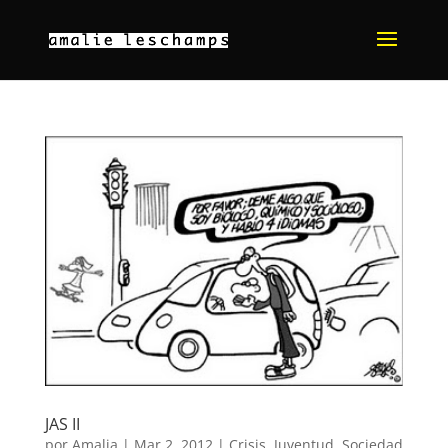
JAS II
por
Amalia
|
Mar 2, 2012
|
Crisis
,
Juventud
,
Sociedad