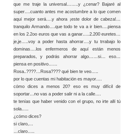
que me traje la universal……..y ¿cenar? Bajaré al
super….cuanto antes me acostumbre a lo que comen
aquí mejor será….y ahora ¡este dolor de cabeza!…
tranquilo Armando….que todo te va a ir bien….piensa
en los 2.2oo euros que vas a ganar…..2.200 euretes…
je,je…..voy a poder hasta ahorrar….y tu trrabajo lo
dominas….los enfermeros de aquí están menos
preparados, y podrás ahorrar algo……si… eso…
piensa en positivo……
Rosa..????…Rosa???? qué bien te veo…..
por lo que cuentas mi habitación es mayor….
cómo dices a menos 20? eso es muy difícil de
soportar…no vas a poder salir ni a la calle….
te tenías que haber venido con el grupo, no irte allí tú
sola…..
¿cómo dices?
si claro,…
…claro…..