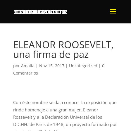
ELEANOR ROOSEVELT,
una firma de paz
por
Amalia
|
Nov 15, 2017
|
Uncategorized
|
0
Comentarios
Con éste nombre se da a conocer la exposición que
rinde homenaje a una gran mujer. Eleanor
Rossevelt y a la Declaración Universal de los
DD.HH. de París de 1948, un proyecto formado por